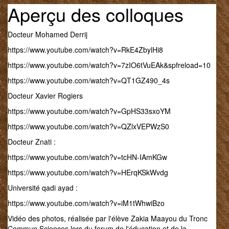
Aperçu des colloques
Docteur Mohamed Derrij
https://www.youtube.com/watch?v=RkE4ZbylHi8
https://www.youtube.com/watch?v=7zIO6tVuEAk&spfreload=10
https://www.youtube.com/watch?v=QT1GZ490_4s
Docteur Xavier Rogiers
https://www.youtube.com/watch?v=GpHS33sxoYM
https://www.youtube.com/watch?v=QZlxVEPWzS0
Docteur Znati :
https://www.youtube.com/watch?v=tcHN-IAmKGw
https://www.youtube.com/watch?v=HErqKSkWvdg
Université qadi ayad :
https://www.youtube.com/watch?v=iM1tWhwiBzo
Vidéo des photos, réalisée par l'élève Zakia Maayou du Tronc
Commun Sciences lors du forum de l'éducation et de la